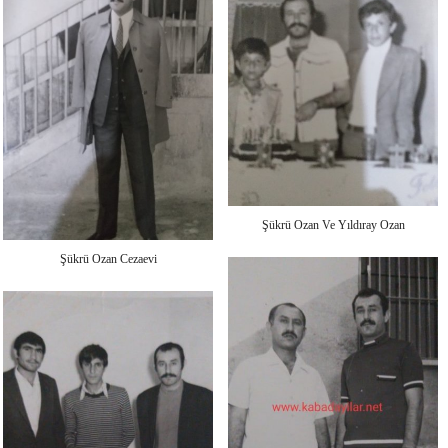
Şükrü Ozan Ve Yıldıray Ozan
Şükrü Ozan Cezaevi