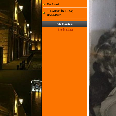
Üye Listesi
SELAHATTİN ERBAŞ
HAKKINDA
Site Haritası
Site Haritası