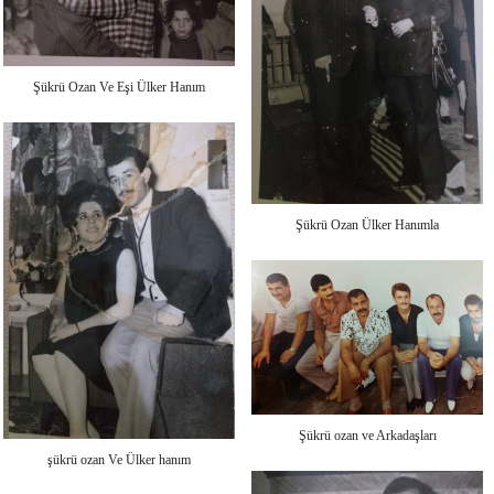
Şükrü Ozan Ve Eşi Ülker Hanım
Şükrü Ozan Ülker Hanımla
Şükrü ozan ve Arkadaşları
şükrü ozan Ve Ülker hanım