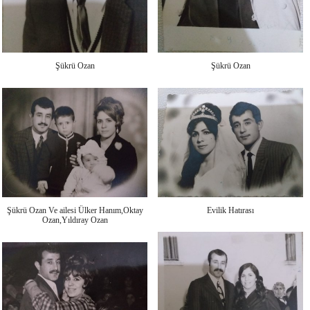
Şükrü Ozan
Şükrü Ozan
Şükrü Ozan Ve ailesi Ülker Hanım,Oktay
Evilik Hatırası
Ozan,Yıldıray Ozan