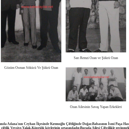
Sarı Remzi Ozan ve Şükrü Ozan
Gözüm Osman Sökücü Ve Şükrü Ozan
Ozan Ailesinin Savaş Yapan Erkekleri
ında Adana'nın Ceyhan İlçesinde Kırımoğlu Çiftliğinde Doğar.Babasının İsmi Paşa Ha
iftlik Veysiye,Yalak,Köprülü köylerinin ortasındadır.Burada Ailesi Çiftcilikle gecinm