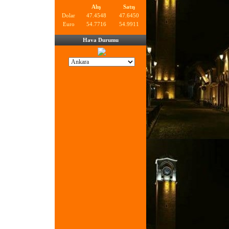
Alış
Satış
Dolar
47.4548
47.6450
Euro
54.7716
54.9911
Hava Durumu