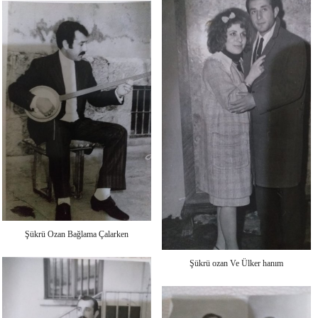
Şükrü Ozan Bağlama Çalarken
Şükrü ozan Ve Ülker hanım