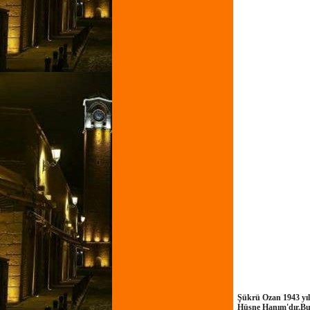
Şükrü Ozan 1943 yıl
Hüsne Hanım'dır.Bu ç