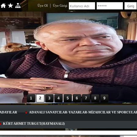
Üye Ol
Üye Girişi
KA
1
2
3
4
5
6
7
8
9
ADAYILAR
ADANALI SANATCILAR-YAZARLAR-MİZAHCILAR VE SPORCULA
KÜRT AHMET TURGUT(HAYMANALI)