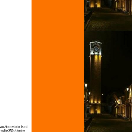
san,Annesinin ismi
ektedir.250 dönüm