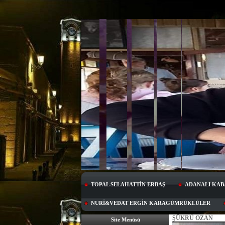
TOPAL SELAHATTİN ERBAŞ
ADANALI KAB
NURİ&VEDAT ERGİN KARAGÜMRÜKLÜLER
ŞÜKRÜ OZAN
Site Menüsü